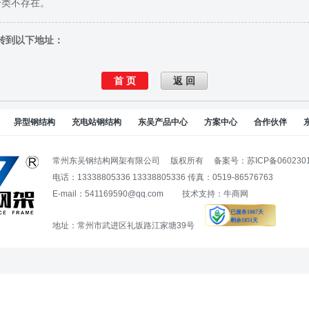
分类不存在。
转到以下地址：
异型钢结构
充电站钢结构
东吴产品中心
方案中心
合作伙伴
常州东吴钢结构网架有限公司 版权所有
备案号：苏ICP备060230
电话：13338805336 13338805336 传真：0519-86576763
E-mail：541169590@qq.com 技术支持：
牛商网
地址：常州市武进区礼坂路江家塘39号