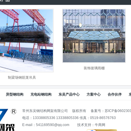
装饰玻璃雨棚
制梁场钢筋笼吊具
异型钢结构
充电站钢结构
东吴产品中心
方案中心
合作伙伴
常州东吴钢结构网架有限公司 版权所有
备案号：苏ICP备060230
电话：13338805336 13338805336 传真：0519-86576763
E-mail：541169590@qq.com 技术支持：
牛商网