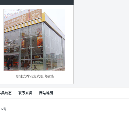
刚性支撑点支式玻璃幕墙
东吴动态
联系东吴
网站地图
16号