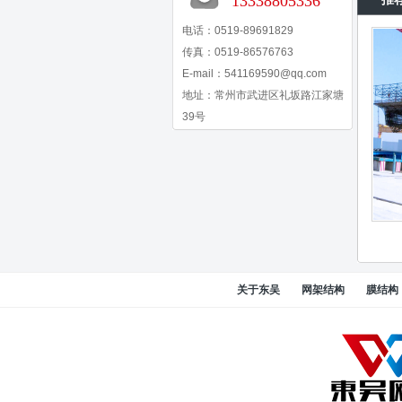
13338805336
电话：0519-89691829
传真：0519-86576763
E-mail：
541169590@qq.com
地址：常州市武进区礼坂路江家塘
39号
关于东吴
网架结构
膜结构