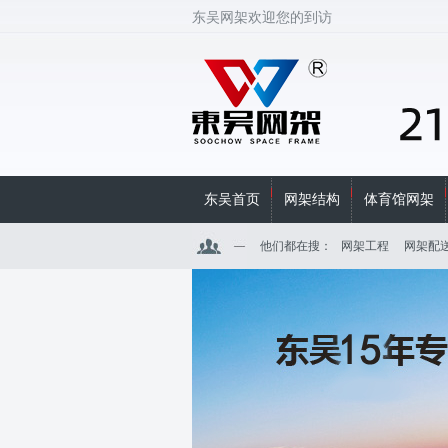
东吴网架欢迎您的到访
东吴首页
网架结构
体育馆网架
他们都在搜：
网架工程
网架配