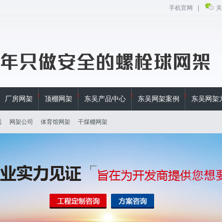
手机官网
|
关
厂房网架
顶棚网架
东吴产品中心
东吴网架案例
东吴网架
送
网架公司
体育馆网架
干煤棚网架