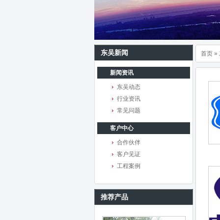
东吴新闻
首页
»
新闻资讯
东吴动态
行业资讯
常见问题
客户中心
合作伙伴
客户见证
工程案例
推荐产品