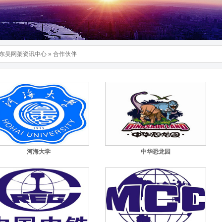
东吴网架资讯中心
»
合作伙伴
河海大学
中华恐龙园