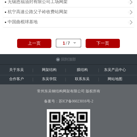
无锡恩福油封有限公司工场网架
杭宁高速公路父子岭收费站网架
中国曲棍球基地
1
/
7
上一页
下一页
回到顶部
关于东吴
网架结构
膜结构
东吴产品中心
合作客户
东吴学院
联系东吴
网站地图
常州东吴钢结构网架有限公司 版权所有
备案号：苏ICP备06023016号-2