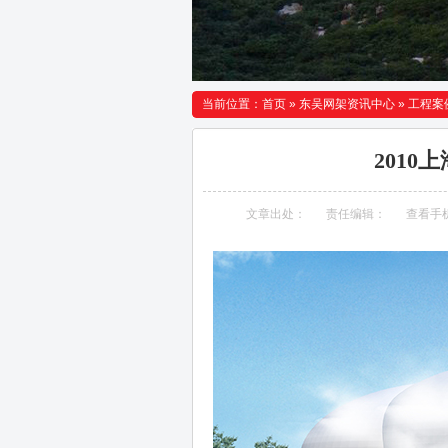
当前位置：
首页
»
东吴网架资讯中心
»
工程案
201
文章出处：
责任编辑：
查看手