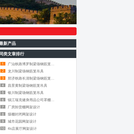
最新产品
同类文章排行
广汕铁路博罗制梁场钢筋笼吊具
龙川制梁场钢筋笼吊具
郑济铁路长清制梁场钢筋笼吊具
昌景黄制梁场钢筋笼吊具
银川制梁场钢筋笼吊具
镇江瑞克健身用品公司罩棚网架工程
厂房卸货棚网架设计
煤棚封闭网架设计
城市花园网架设计
4s店展厅网架设计