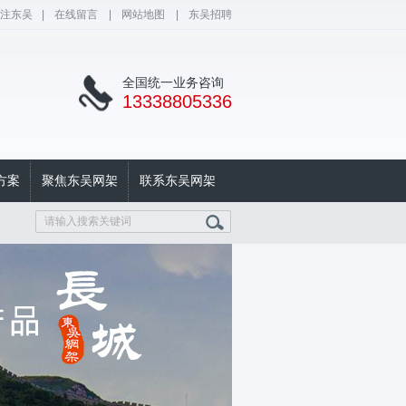
注东吴
|
在线留言
|
网站地图
|
东吴招聘
全国统一业务咨询
13338805336
方案
聚焦东吴网架
联系东吴网架