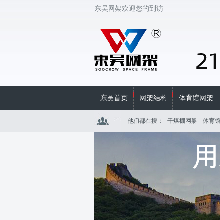
东吴网架欢迎您的到访
东吴首页
网架结构
体育馆网架
他们都在搜：
干煤棚网架
体育