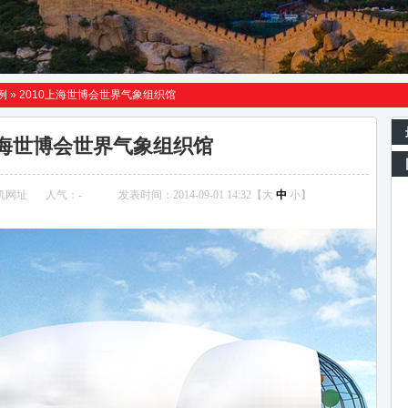
例
»
2010上海世博会世界气象组织馆
0上海世博会世界气象组织馆
机网址
人气：
-
发表时间：2014-09-01 14:32【
大
中
小
】