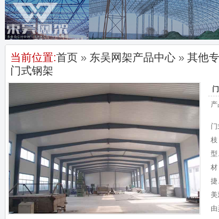
当前位置:
首页
»
东吴网架产品中心
»
其他
门式钢架
门
产
门
枝
型
材
捷
美
由