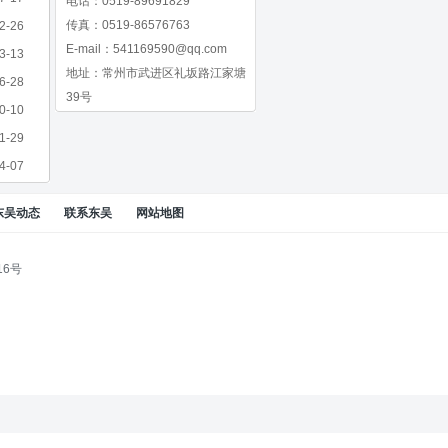
电话：0519-89691829
传真：0519-86576763
2-26
E-mail：
541169590@qq.com
3-13
地址：常州市武进区礼坂路江家塘
6-28
39号
0-10
1-29
4-07
东吴动态
联系东吴
网站地图
16号