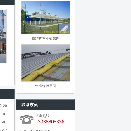
膜结构车棚效果图
铝镁锰板屋面
联系东吴
0-20
9-01
咨询热线：
13338805336
6-01
7-17