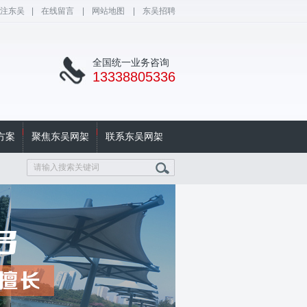
注东吴
|
在线留言
|
网站地图
|
东吴招聘
全国统一业务咨询
13338805336
方案
聚焦东吴网架
联系东吴网架