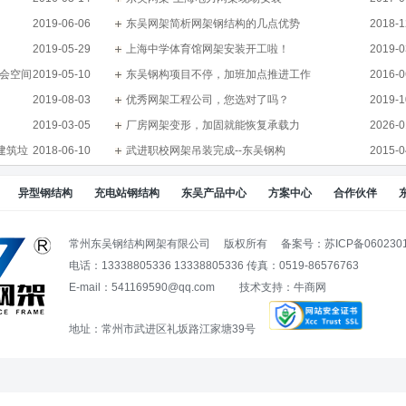
2019-06-06
东吴网架简析网架钢结构的几点优势
2018-1
2019-05-29
上海中学体育馆网架安装开工啦！
2019-0
协会空间
2019-05-10
东吴钢构项目不停，加班加点推进工作
2016-0
2019-08-03
优秀网架工程公司，您选对了吗？
2019-1
2019-03-05
厂房网架变形，加固就能恢复承载力
2026-0
建筑垃
2018-06-10
武进职校网架吊装完成--东吴钢构
2015-0
异型钢结构
充电站钢结构
东吴产品中心
方案中心
合作伙伴
常州东吴钢结构网架有限公司 版权所有
备案号：苏ICP备060230
电话：13338805336 13338805336 传真：0519-86576763
E-mail：541169590@qq.com 技术支持：
牛商网
地址：常州市武进区礼坂路江家塘39号