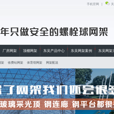
手机官网
|
关
厂房网架
顶棚网架
东吴产品中心
东吴网架案例
东吴网架
网架
收费站网架
体育馆网架
网架配送