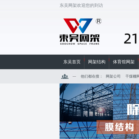
东吴网架欢迎您的到访
东吴首页
网架结构
体育馆网架
他们都在搜：
网架公司
干煤棚