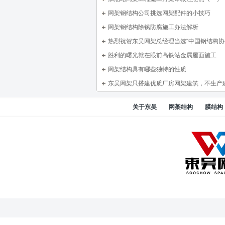
网架钢结构公司挑选网架配件的小技巧
网架钢结构除锈防腐施工办法解析
热烈祝贺东吴网架总经理当选“中国钢结构
结构分会”理事会理事
胜利的曙光就在眼前高铁站金属屋面施工
网架结构具有哪些独特的性质
东吴网架只搭建优质厂房网架建筑，不生产
圾！
关于东吴
网架结构
膜结构