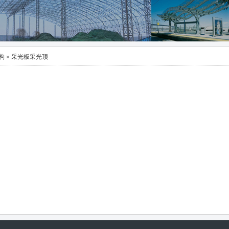
构
»
采光板采光顶