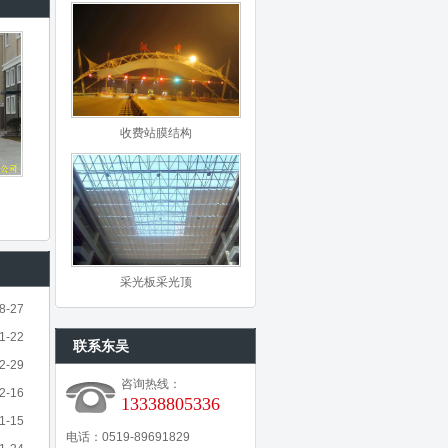
收费站膜结构
采光板采光顶
8-27
1-22
联系东吴
2-29
咨询热线：
2-16
13338805336
1-15
电话：0519-89691829