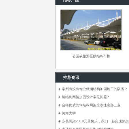
推荐产品
公园或旅游区膜结构车棚
推荐资讯
常州有没有专业做钢结构加固施工的队伍？
钢结构网架加固设计常见问题?
合格优质的钢结构网架应该注意那三点
河海大学
东吴网架2019元旦快乐，我们一起实现梦想