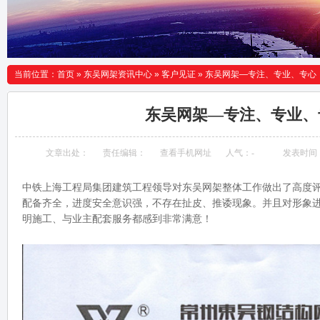
当前位置：
首页
»
东吴网架资讯中心
»
客户见证
»
东吴网架—专注、专业、专心
东吴网架—专注、专业、
文章出处：
责任编辑：
查看手机网址
人气：
-
发表时间：20
中铁上海工程局集团建筑工程领导对东吴网架整体工作做出了高度
配备齐全，进度安全意识强，不存在扯皮、推诿现象。并且对形象
明施工、与业主配套服务都感到非常满意！