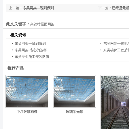
上一篇：
东吴网架—说到做到
下一篇：
已经是最
此文关键字：
高铁站屋面网架
相关资讯
东吴网架—说到做到
东吴网架—接地
东吴网架-省心的选择
东吴确保工程质
东吴专业施工安装队伍
推荐产品
中厅玻璃雨棚
玻璃采光顶