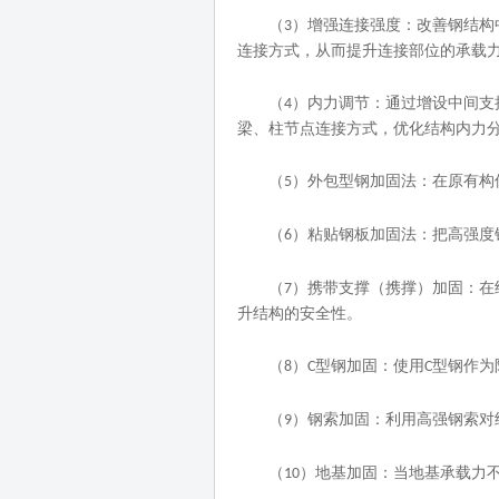
（
）增强连接强度：改善钢结构
3
连接方式，从而提升连接部位的承载
（
）内力调节：通过增设中间支
4
梁、柱节点连接方式，优化结构内力
（
）外包型钢加固法：在原有构
5
（
）粘贴钢板加固法：把高强度
6
（
）携带支撑（携撑）加固：在
7
升结构的安全性。
（
）
型钢加固：使用
型钢作为
8
C
C
（
）钢索加固：利用高强钢索对
9
（
）地基加固：当地基承载力
10