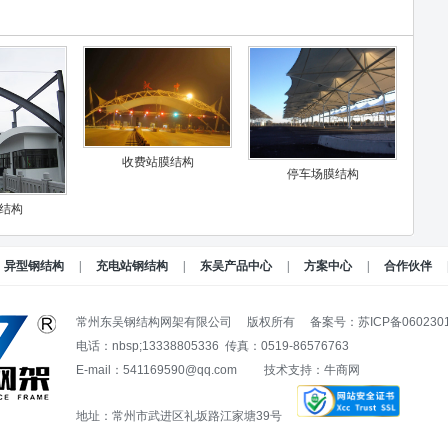
收费站膜结构
停车场膜结构
结构
异型钢结构
|
充电站钢结构
|
东吴产品中心
|
方案中心
|
合作伙伴
常州东吴钢结构网架有限公司 版权所有
备案号：苏ICP备060230
电话：nbsp;13338805336 传真：0519-86576763
E-mail：541169590@qq.com 技术支持：
牛商网
地址：常州市武进区礼坂路江家塘39号