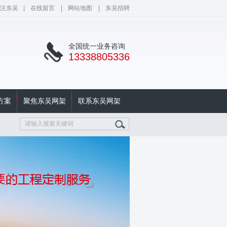
注东吴
|
在线留言
|
网站地图
|
东吴招聘
全国统一业务咨询
13338805336
方案
聚焦东吴网架
联系东吴网架