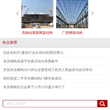
高铁站屋面网架结构
厂房网架结构
装饰玻璃
热点推荐
信息化时代 建设行业从0到N的那些事儿…
东吴钢构圣诞平安夜活动火热预备中
庆贺东吴钢构2015庆生会暨亚特工程员工凯旋庆功会功举办
热烈祝贺二手车市膜结构门楼吊装成功
东吴钢构生日会将于11月15日盛大举行了