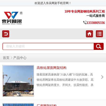
欢迎进入东吴网架手机官网！
18年专业网架钢结构系列工程
一站式服务商
13338805336
产品中心
首页
高铁站屋面网架结构
随着国家高速铁路“八纵八横”计划的实施，高
铁站房网架将在高铁站房建设中大放异彩。高
铁站房网架跨度大、开间大、抗震性能优、承
载能力强、工厂化程度高、节能环保、运输及
安装方便、工期短，属于3A级装配式建筑，受
到设计院、总包、业主、铁总等多方面的青
睐。
厂房网架结构