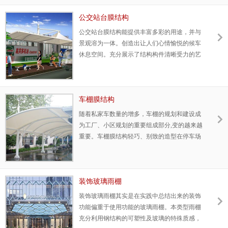
3：工厂化程度高，80%工作量工厂化，符合国
家装配式建筑特点
公交站台膜结构
4：安装便捷，几台吊机就可以
公交站台膜结构能提供丰富多彩的用途，并与
5：工期短，一天可以安装500~1000平米
景观溶为一体。创造出让人们心情愉悦的候车
6：侧面造型交接方便
休息空间。充分展示了结构构件清晰受力的艺
术之美，它巧妙的整合周围的环境，给人们一
种亲近自然、浪漫温馨之感。
车棚膜结构
随着私家车数量的增多，车棚的规划和建设成
为工厂、小区规划的重要组成部分,变的越来越
重要。车棚膜结构轻巧、别致的造型在停车场
建设中担当了重要角色,满足防风雨、防日晒等
基本功能，展现了人们个性化的一面。
装饰玻璃雨棚
装饰玻璃雨棚其实是在实践中总结出来的装饰
功能偏重于使用功能的玻璃雨棚。本类型雨棚
充分利用钢结构的可塑性及玻璃的特殊质感，