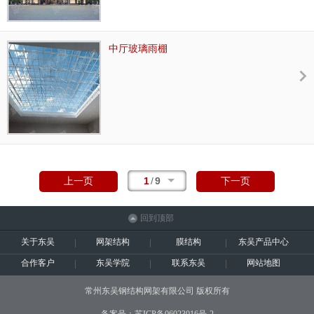
为人们提供另一种视觉冲击以吸引老百姓的眼
球！
中厅玻璃雨棚
1
/
9
上一页
下一页
回到顶部
关于东吴
网架结构
膜结构
东吴产品中心
合作客户
东吴学院
联系东吴
网站地图
常州东吴钢结构网架有限公司 版权所有