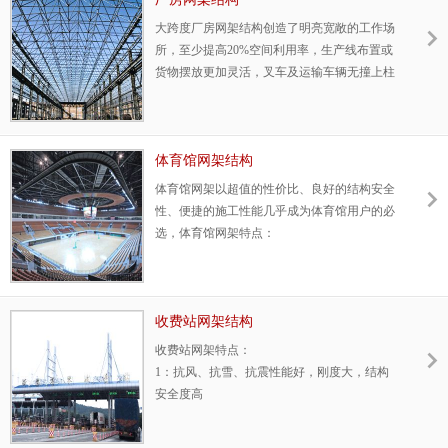
大跨度厂房网架结构创造了明亮宽敞的工作场
所，至少提高20%空间利用率，生产线布置或
货物摆放更加灵活，叉车及运输车辆无撞上柱
子的后顾之忧，车间作业更安全，拥有如下特
点：
1：跨度大，70米以下无中间柱
2：开间大，中间柱距20~30米
体育馆网架结构
3：自重轻，性价比高
体育馆网架以超值的性价比、良好的结构安全
4：安装便捷，工期短，一天1000~3000平方米
性、便捷的施工性能几乎成为体育馆用户的必
选，体育馆网架特点：
1：抗风、抗雪、抗震性能好
2：跨度大，柱距大
3：工厂化程度高，构件100%工厂化
4：造型复杂
收费站网架结构
收费站网架特点：
1：抗风、抗雪、抗震性能好，刚度大，结构
安全度高
2：安装速度快，为业主提早投入使用抢得时
间