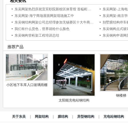
相关资讯
东吴网架热烈庆祝宜宾职院新校区体育馆 首榀桁架吊装成功
东吴网架-上海
东吴网架-海宁商场屋面网架现场施工中
东吴网架-南京
东吴钢结构网架公司总经理参加无锡赛区十大牛商路演决赛
别墅膜结构停车
我们有什么货色，世界就给什么脸色
东吴钢构点式玻
东吴钢构管桁架工程培训总结
东吴钢构申请网
推荐产品
小区地下车库入口玻璃雨棚
钢楼梯
太阳能充电站钢结构
关于东吴
|
网架结构
|
膜结构
|
异型钢结构
|
充电站钢结构