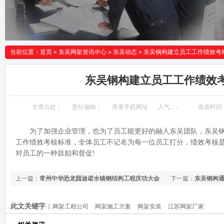
当前位置：
首页
»
东吴网架资讯中心
»
东吴动态
»
东吴钢构建立员工工作绩效考
东吴钢构建立员工工作绩效
文章出处：
责任编辑：
查看手机网址
人气：
-
发表时间：20
为了加强企业管理，也为了员工能更好的融入东吴团队，东吴钢构
工作绩效考核标准，全体员工不记名为每一位员工打分，绩效考核
对员工的一种鼓励和督促!
上一篇：
常州中华恐龙园迪诺水镇钢结构工程庆功大会
下一篇：
东吴钢构通
此文关键字：
网架工程公司
网架施工方案
网架安装
江苏网架厂家