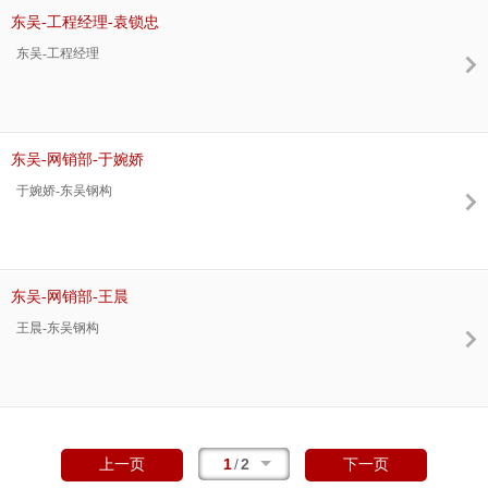
东吴-工程经理-袁锁忠
东吴-工程经理
东吴-网销部-于婉娇
于婉娇-东吴钢构
东吴-网销部-王晨
王晨-东吴钢构
1
/
2
上一页
下一页