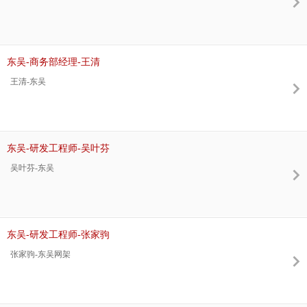
东吴-商务部经理-王清
王清-东吴
东吴-研发工程师-吴叶芬
吴叶芬-东吴
东吴-研发工程师-张家驹
张家驹-东吴网架