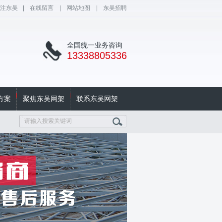
注东吴
|
在线留言
|
网站地图
|
东吴招聘
全国统一业务咨询
13338805336
方案
聚焦东吴网架
联系东吴网架