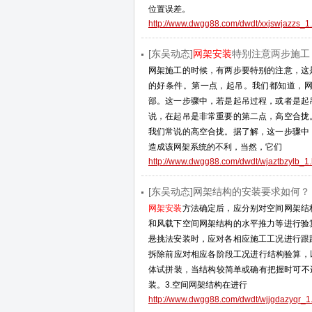
位置误差。
http://www.dwgg88.com/dwdt/xxjswjazzs_1.
[东吴动态]
网架安装
特别注意两步施工
网架施工的时候，有两步要特别的注意，这
的好条件。第一点，起吊。我们都知道，
部。这一步骤中，若是起吊过程，或者是起
说，在起吊是非常重要的第二点，高空合拢
我们常说的高空合拢。据了解，这一步骤中
造成该网架系统的不利，当然，它们
http://www.dwgg88.com/dwdt/wjaztbzylb_1.
[东吴动态]网架结构的安装要求如何？
网架安装
方法确定后，应分别对空间网架结
和风载下空间网架结构的水平推力等进行验
悬挑法安装时，应对各相应施工工况进行跟
拆除前应对相应各阶段工况进行结构验算，
体试拼装，当结构较简单或确有把握时可不
装。3.空间网架结构在进行
http://www.dwgg88.com/dwdt/wjjgdazyqr_1