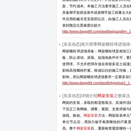
架，节约成本。本施工方法要求施工人员在
具备脚手架搭设条件或者脚手架工程量太大
件后用机械吊至安装部位后，由施工人员在
装到预定位置难度比较大
http://www.dwgg88.com/dwdt/wjjgazgkhy_1
[东吴动态]南方雨季网架螺栓球进场准
网架螺栓球进场准备：网架螺栓球是精加工
板，防止滚动、滚落。如场地条件许可，要
使用球。不允许把球存放在有较多泥土或漫
影响高强螺栓柠紧。根据以往的施工经验，
影响，所以网架螺栓球进场要求一定要多加
http://www.dwgg88.com/dwdt/nfyjwjlsqj1_1.
[东吴动态]详细介绍
网架安装
之散装法
网架的安装，采取的都是散装法。其操作流
下弦正三角网格、调整、紧固、支座焊接与
放线、验收。
网架安装
方法：网架组装单元
单元节点后，用加力板手检查螺栓的拧紧
高。整个
网架安装
后，重新检查紧固螺栓一