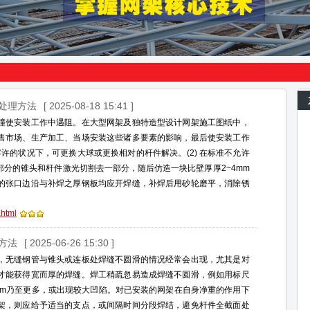
的处理方法
[ 2025-08-18 15:41 ]
撞使安装工作中遇阻。在大型网架及独特造型设计网架施工图纸中，
售市场、生产加工、当场安装这些诸多要素的影响，最后使安装工作
容许的状况下，可更换大球或更换相对的杆件解决。(2) 在标准不允许
分的锥头和杆件激光切割去一部分，随后仿造一块比壁厚厚2~4mm
的张口边沿与补焊之厚钢板均应开焊缝，补焊后用砂轮磨平，消除锈
.html
方法
[ 2025-06-26 15:30 ]
，无缝钢管与锥头或连板处焊缝不圆滑的情况经常会出现，尤其是对
才能获得宽而厚的焊缝。焊工稍疏忽易造成焊缝不圆滑，例如用标尺
mm乃至更多，或出现较大凹陷。对已安装的网架在自身净重的作用下
架，则应给予适当的支点，或间隔时间分段焊结，避免杆件全截面处