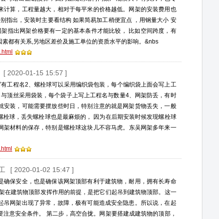
来计算，工程量越大，相对于每平米的价格越低。网架的安装费用也
别指出，安装时主要看结构 如果简易加工稍便宜点 ，用钢量大小 安
网架指出网架价格要有一定的基本条件才能比较， 比如空间跨度，有
素都有关系,另地区差价及施工单位的资质水平的影响。&nbs
.html
[ 2020-01-15 15:57 ]
写有工程名2、螺栓球可以采用编织袋包装，每个编织袋上面会写上工
）与顶丝采用袋装，每个袋子上写上工程名与数量4、网架防丢，有时
就安装，可能需要摆放些时日，特别注意的就是网架货物丢失，一般
螺栓球，丢失螺栓球也是最麻烦的， 因为在后期安装时候发现螺栓球
网架材料的保存，特别是螺栓球这块儿不容马虎。东吴网架多年来一
.html
工
[ 2020-01-02 15:47 ]
是确保安全，也是确保该网架顶部有利于建筑物，耐用，拥有长寿命
网架在建筑物顶部发挥作用的前提，是把它们起吊到建筑物顶部。这一
起吊网架出现了异常，故障，极有可能造成安全隐患。所以说，在起
要注意安全条件。 第二步，高空合拢。网架要搭建成建筑物的顶部，