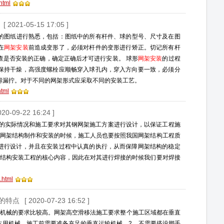
html
[ 2021-05-15 17:05 ]
的图纸进行熟悉，包括：图纸中的所有杆件、球的型号、尺寸及在图
在
网架安装
前造成变形了，必须对杆件的变形进行矫正。切记所有杆
查是否安装的正确，确定正确后才可进行安装。 球形
网架安装
的过程
保持干燥，高强度螺栓应顺畅穿入球孔内，穿入方向要一致，必须分
得漏拧。对于不同的网架形式应采取不同的安装工艺。
html
020-09-22 16:24 ]
的实际情况和施工要求对其钢网架施工方案进行设计，以保证工程施
网架结构制作和安装的时候，施工人员也要按照我国网架结构工程质
进行设计，并且在安装过程中认真的执行，从而保障网架结构的稳定
结构安装工程的核心内容，因此在对其进行焊接的时候我们要对焊接
.html
的特点
[ 2020-07-23 16:52 ]
对机械的要求比较高。网架高空滑移法施工要求整个施工区域都在垂直
占用机械。施工前需要准备充足的垂直运输机械。2、不需要搭设脚手