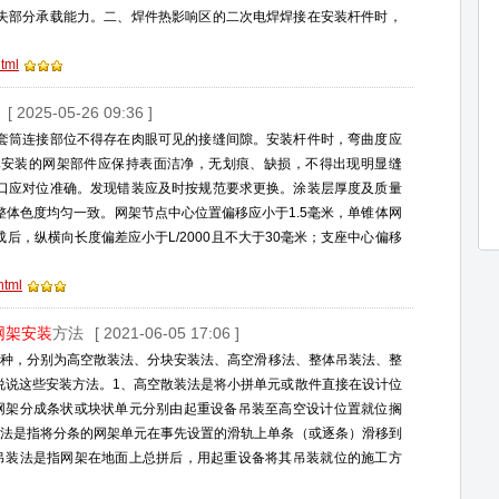
失部分承载能力。二、焊件热影响区的二次电焊焊接在安装杆件时，
tml
[ 2025-05-26 09:36 ]
套筒连接部位不得存在肉眼可见的接缝间隙。安装杆件时，弯曲度应
已安装的网架部件应保持表面洁净，无划痕、缺损，不得出现明显缝
口应对位准确。发现错装应及时按规范要求更换。涂装层厚度及质量
体色度均匀一致。网架节点中心位置偏移应小于1.5毫米，单锥体网
成后，纵横向长度偏差应小于L/2000且不大于30毫米；支座中心偏移
html
网架安装
方法
[ 2021-06-05 17:06 ]
6种，分别为高空散装法、分块安装法、高空滑移法、整体吊装法、整
说说这些安装方法。1、高空散装法是将小拼单元或散件直接在设计位
网架分成条状或块状单元分别由起重设备吊装至高空设计位置就位搁
移法是指将分条的网架单元在事先设置的滑轨上单条（或逐条）滑移到
吊装法是指网架在地面上总拼后，用起重设备将其吊装就位的施工方