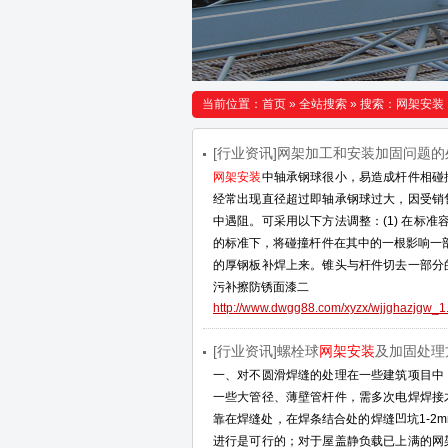
当前位置：
首页
»
全站搜索
» 搜索：网架安装
[行业资讯]网架加工和安装加固问题
网架安装
中轴承钢球很小，易造成杆件相碰
经常出现直径超过即轴承钢球过大，因受销
中遇阻。可采用以下方法调整：(1) 在标准
的标准下，将碰撞杆件在其中的一根影响一部
的厚钢板补焊上来。锥头与杆件切去一部分
污补擦防锈面漆二
http://www.dwgg88.com/xyzx/wjjghazjgw_1
[行业资讯]螺栓球
网架安装
及加固处理
一、对不圆滑焊缝的处理在一些建筑项目中
一些大管径、薄壁管杆件，需多次电焊焊接
靠在焊缝处，在焊条结合处的焊缝凹坑1-2
进行是可行的；对于屋盖静负载已上满的网