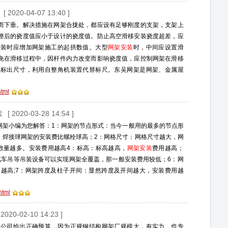
[ 2020-04-07 13:40 ]
而下垂。解决措施在网架合拢处，都应设有足够刚度的支架，支架上
整后的挠度值应小于设计的挠度值。防止高空滑移安装挠度超差，应
拼装时应增加网架施工的起拱数值。大型
网架安装
时，中间应设置滑
免在滑移过程中，因杆件内力改变而影响挠度值，应控制网架在滑移
上标出尺寸，利用自整角机装置代替标尺。东吴网架是网架、金属屋
html
素
[ 2020-03-28 14:54 ]
网架小编为您解答：1：网架的节点形式：当今一般用的最多的节点形
，焊接球网架的安装费比螺栓球高；2：网格尺寸：网格尺寸越大，网
数量越多。安装费用越高4：标高：标高越高，
网架安装
费用越高；
汽车吊等吊装设备可以实现网架全覆盖，那一般安装费用较低；6：网
越高;7：网架跨度及柱子开间：显然跨度及开间越大，安装费用越
html
 2020-02-10 14:23 ]
架公司给出正确预算，因为正规钢结构网架厂规模大，有实力，也专