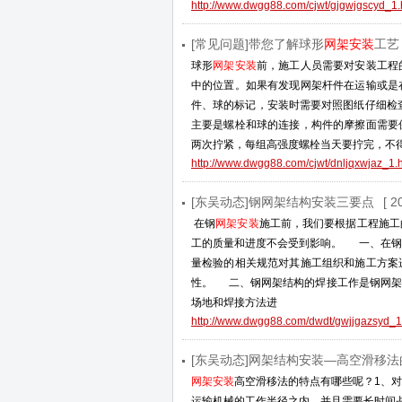
http://www.dwgg88.com/cjwt/gjgwjgscyd_1.
[常见问题]带您了解球形
网架安装
工艺
球形
网架安装
前，施工人员需要对安装工程
中的位置。如果有发现网架杆件在运输或是
件、球的标记，安装时需要对照图纸仔细检
主要是螺栓和球的连接，构件的摩擦面需要
两次拧紧，每组高强度螺栓当天要拧完，不
http://www.dwgg88.com/cjwt/dnljqxwjaz_1.
[东吴动态]钢网架结构安装三要点
[ 2
在钢
网架安装
施工前，我们要根据工程施工
工的质量和进度不会受到影响。 一、在钢
量检验的相关规范对其施工组织和施工方案
性。 二、钢网架结构的焊接工作是钢网架
场地和焊接方法进
http://www.dwgg88.com/dwdt/gwjjgazsyd_1
[东吴动态]网架结构安装—高空滑移法
网架安装
高空滑移法的特点有哪些呢？1、
运输机械的工作半径之内，并且需要长时间