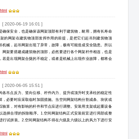
html
[ 2020-06-19 16:01 ]
是确保安全，也是确保该网架顶部有利于建筑物，耐用，拥有长寿命
网架的网架在建筑物顶部发挥作用的前提，是把它们起吊到建筑物顶
吊机械，起吊网架出现了异常，故障，极有可能造成安全隐患。所以
。网架要搭建成建筑物的顶部，必然要进行各个网架杆件相连，也是
，若是出现网架合拢的不稳定，或者是机械上出现作业故障，都将会
html
[ 2020-06-05 15:51 ]
构各吊点反力、竖向位移、杆件内力、提升或顶升时支承柱的稳定性
算，必要时应采取临时加固措施。当空间网架结构分割成条、块状或
踪验算，对有影响的杆件和节点应进行调整。安装用支架或起重设备
以选择合理的拆除顺序。1.空间网架结构正式安装前宜进行局部或整
进行试拼装。2.空间网架结构不得在六级及六级以上的风力下进行安
.html