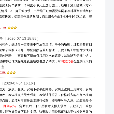
刚施工完毕的前一个网架小单元上进行施工，适用于施工区域下方不
的情况。3、施工速度慢。由于施工过程需要将网架在地面组合成组合
高空拼装，受高空作业的限制，而且组合件由3根杆件1个球组成，安
.html
备
[ 2020-07-13 15:58 ]
的构件，进场后一定要集中存放在清洁、干净的场所，且四周要有挡
按每个球的钢印号，用醒目颜色重新标注，以便于施工中能尽快找到
漫的环境中，雨天和下班前必须用防水布遮盖，以防球孔受潮生锈，
如果螺栓球成品螺栓孔生锈或者进了杂质，对
网架安装
会造成很大的
注意。
html
[ 2020-07-04 16:16 ]
程为：放线、验线、安装下弦平面网格、安装上弦倒三角网格、安装
验收、检查柱顶混凝土强度、检查试件报告，合格后方能在高空柱顶
节点前，必须对零部件反复进行检查，按顺序对号入座。组装完每个
度。
网架安装
一定面积后，下弦用临时支撑支承住，以校正其下弦标
遍，调整好后卸下临时支撑。边安装边用经纬仪和水平仪检测网架的