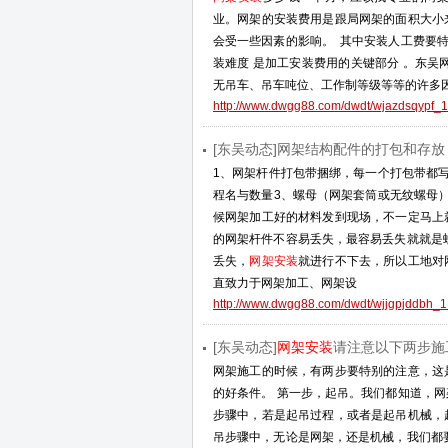
业。网架的安装费用是跟局网架的面积大小
会受一些因素的影响。 其中安装人工费要特
装难度 是加工安装费用的关键部分 。东吴
无吊车、吊车吨位、工作制等级等等的许多因
http://www.dwgg88.com/dwdt/wjazdsqypf_1
[东吴动态]网架结构配件的打包和存放
1、网架杆件打包带捆绑，每一个打包带都
程名与数量3、螺母（网架套筒或无纹螺母
候网架加工好的材料发到现场，不一定马上
的网架杆件不容易丢失，最容易丢失就就是
丢失，
网架安装
就进行不下去，所以工地对
直致力于网架加工、网架设
http://www.dwgg88.com/dwdt/wjjgpjddbh_1
[东吴动态]
网架安装
请注意以下两步施
网架施工的时候，有两步要特别的注意，这
的好条件。 第一步，起吊。我们都知道，
步骤中，若是起吊过程，或者是起吊机械，
吊步骤中，无论是网架，还是机械，我们都