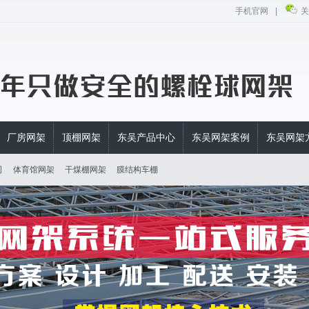
手机官网
|
关
厂房网架
顶棚网架
东吴产品中心
东吴网架案例
东吴网架
司
体育馆网架
干煤棚网架
膜结构车棚