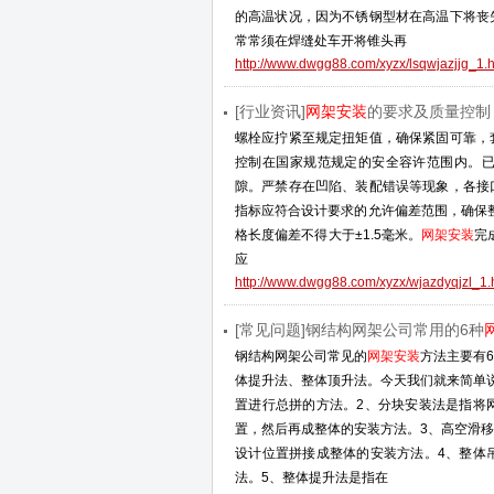
的高温状况，因为不锈钢型材在高温下将丧
常常须在焊缝处车开将锥头再
http://www.dwgg88.com/xyzx/lsqwjazjjg_1.h
[行业资讯]
网架安装
的要求及质量控制
螺栓应拧紧至规定扭矩值，确保紧固可靠，
控制在国家规范规定的安全容许范围内。
隙。严禁存在凹陷、装配错误等现象，各接
指标应符合设计要求的允许偏差范围，确保整
格长度偏差不得大于±1.5毫米。
网架安装
完
应
http://www.dwgg88.com/xyzx/wjazdyqjzl_1.
[常见问题]钢结构网架公司常用的6种
钢结构网架公司常见的
网架安装
方法主要有
体提升法、整体顶升法。今天我们就来简单
置进行总拼的方法。2、分块安装法是指将
置，然后再成整体的安装方法。3、高空滑
设计位置拼接成整体的安装方法。4、整体
法。5、整体提升法是指在