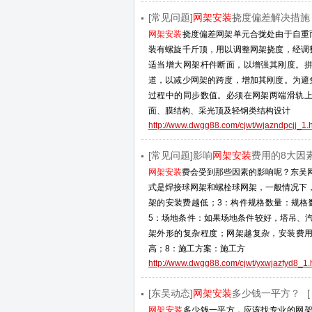
[常见问题]
网架安装
挠度偏差解决措施
网架安装
挠度偏差网架单元合拢处由于自重
装有螺旋千斤顶，用以调整网架挠度，经调
适当增大网架杆件断面，以增强其刚度。
道，以减少网架的跨度，增加其刚度。为避
过程中的同步数值。必须在网架两端滑轨
面、膜结构、采光顶及轻钢类结构设计
http://www.dwgg88.com/cjwt/wjazndpcjj_1.
[常见问题]影响
网架安装
费用的8大因
网架安装
费会受到那些因素的影响呢？东吴
式是焊接球网架和螺栓球网架，一般情况下
架的安装费越低；3：构件规格数量：规格
5：场地条件：如果场地条件较好，塔吊、
架外形的复杂程度；网架越复杂，安装费用
高；8：施工方案：施工方
http://www.dwgg88.com/cjwt/yxwjazfyd8_1.
[东吴动态]
网架安装
多少钱一平方？
[
网架安装
多少钱一平方，应该找专业的网