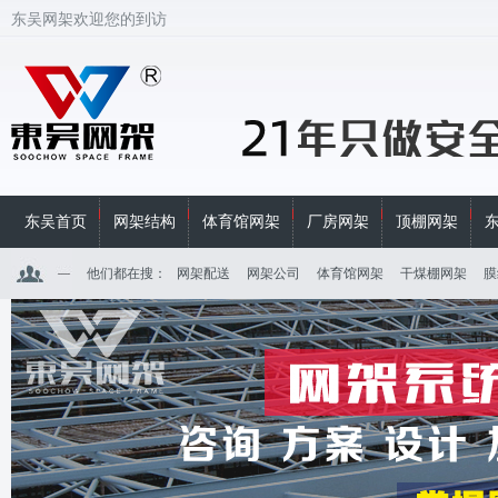
东吴网架欢迎您的到访
东吴首页
网架结构
体育馆网架
厂房网架
顶棚网架
他们都在搜：
网架配送
网架公司
体育馆网架
干煤棚网架
膜