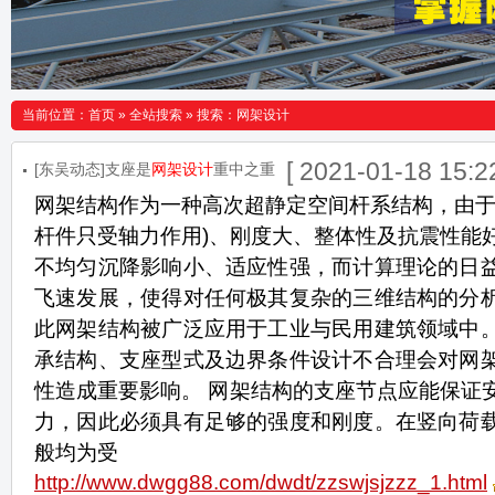
当前位置：
首页
»
全站搜索
» 搜索：网架设计
[ 2021-01-18 15:22
[东吴动态]支座是
网架设计
重中之重
网架结构作为一种高次超静定空间杆系结构，由于
杆件只受轴力作用)、刚度大、整体性及抗震性能
不均匀沉降影响小、适应性强，而计算理论的日
飞速发展，使得对任何极其复杂的三维结构的分
此网架结构被广泛应用于工业与民用建筑领域中
承结构、支座型式及边界条件设计不合理会对网
性造成重要影响。 网架结构的支座节点应能保证
力，因此必须具有足够的强度和刚度。在竖向荷
般均为受
http://www.dwgg88.com/dwdt/zzswjsjzzz_1.html