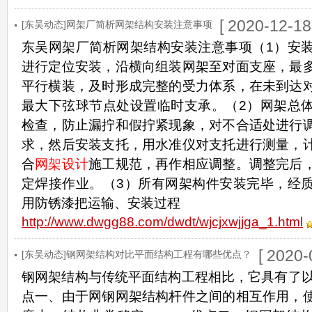
[ 2020-12-18
[东吴动态]网架厂简析网架结构安装注意事项
东吴网架厂简析网架结构安装注意事项（1）安
进行定位安装，沿横向组装网架至对面支座，最
平行横装，及时形成完整的受力体系，在未到达
最大下弦球节点处设置临时支承。（2）网架总
检查，防止漏拧和假拧紧现象，对不合适处进行
求，然后安装支托，用水准仪对支托进行测量，
合
网架设计
施工规范，再作相应调整。调整完后
定焊接作业。（3）所有网架构件安装完毕，经
用防锈漆把运输、安装过程
http://www.dwgg88.com/dwdt/wjcjxwjjga_1.html
[ 2020-
[东吴动态]钢网架结构对比平面结构工程有哪些优点？
钢网架结构与传统平面结构工程相比，它具有了
点一、由于网钢网架结构杆件之间的相互作用，