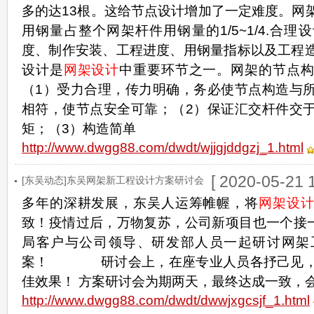
多的达13根。这给节点设计增加了一定难度。网
用钢量占整个网架杆件用钢量的1/5~1/4.合
度、制作安装、工程进度、用钢量指标以及工程
设计是
网架设计
中重要环节之一。网架的节点
（1）受力合理，传力明确，务必使节点构造与
相符，使节点安全可靠；（2）保证汇交杆件交
矩；（3）构造简单
http://www.dwgg88.com/dwdt/wjjgjddgzj_1.html
[ 2020-05-21 1
[东吴动态]东吴网架新工程设计方案研讨会
多年的深耕发展，东吴人运筹帷幄，将
网架设
致！疫情过后，万物复苏，公司新项目也一个接一
局客户与公司领导、研发部人员一起研讨网架
案！ 研讨会上，在座专业人员各抒己见，
佳效果！ 方案研讨会为期两天，最终达成一致，
http://www.dwgg88.com/dwdt/dwwjxgcsjf_1.html