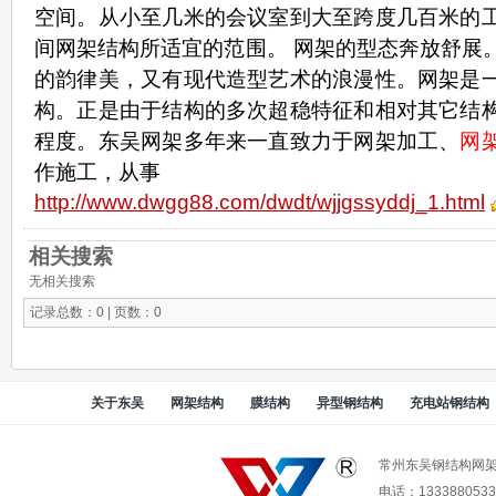
空间。从小至几米的会议室到大至跨度几百米的
间网架结构所适宜的范围。 网架的型态奔放舒展
的韵律美，又有现代造型艺术的浪漫性。网架是
构。正是由于结构的多次超稳特征和相对其它结
程度。东吴网架多年来一直致力于网架加工、
网
作施工，从事
http://www.dwgg88.com/dwdt/wjjgssyddj_1.html
相关搜索
无相关搜索
记录总数：0 | 页数：0
关于东吴
网架结构
膜结构
异型钢结构
充电站钢结构
常州东吴钢结构网
电话：13338805336