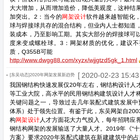
大大增加，从而增加造价，降低美观度，这种结
加突出。2：当今的
网架设计
软件越来越智能化
球与焊接球共存的混合结构，但业内人士都知道
装成本，乃至影响工期。其实大部分的焊接球可
度来变成螺栓球。3：网架材质的优化，建议不要
质，Q355B可能
http://www.dwgg88.com/xyzx/wjjgtzd5gk_1.html
[ 2020-02-23 15:43 
[东吴动态]2020年网架发展新趋势
我国钢结构快速发展仅20年左右，钢结构设计人
等工业大院，高水平的民用钢结构建筑设计人才
关键问题之一，导致过去几年装配式建筑发展中
体系）处于领先位置。有鉴于此，东吴网架自200
构
网架设计
人才方面花大力气投入，每年招聘应
钢结构网架的发展输送了大量人才。2019年《“
方案》要求2020年装配式建筑在新建建筑中的占比